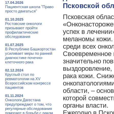
17.04.2026
Псковской обл
Пациентская школа "Право
просто двигаться"
Псковская облас
01.10.2025
«Онконасторожен
Ростовские онкологи
призывают пройти
успех в лечении
профилактические
обследования
меланомы кожи.
01.07.2025
среди всех онко
В Республике Башкортостан
Своевременное 
усиливает меры по ранней
диагностике почечно-
значительно по
клеточного рака
выздоровление, 
02.12.2024
Круглый стол по
рака кожи. Сниж
ревматологии на XV
онкопатологиями
Всероссийском конгрессе
пациентов
области, – осно
01.11.2024
которой совмест
Онкологи Дагестана
органы власти.
предупреждают о том, что
регулярные обследования
Ежегодно в Пско
помогают в борьбе с раком