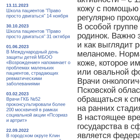
13.11.2023
кожу с помощью
Школа пациентов "Право
просто двигаться" 14 ноября
регулярно прохо
В особой группе
30.10.2023
Школа пациентов "Право
родинок. Важно 
просто двигаться" 31 октября
и как выглядит 
01.06.2023
В Международный день
меланоме. Норма
защиты детей МБОО
коже, которое им
«Возрождение» напоминает о
проблемах маленьких
или овальной ф
пациентов, страдающих
ревматическими
Врачи онкологич
заболеваниями
Псковской облас
03.02.2023
обращаться к с
Врачи ГКБ №52
проконсультировали более
на ранних стади
200 москвичей в рамках
социальной акции «Псориаз
В настоящее вре
и артрит»
государства в с
22.09.2022
является федер
В городском округе Клин