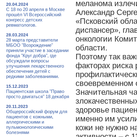
меланома излечи
20.04.2024
С 18 по 20 апреля в Москве
Александр Серг
прошёл VI Всероссийский
«Псковский обла
конгресс детских
ревматологов.
диспансер», гла
28.03.2024
онкологии Комит
28 марта представители
МБОО "Возрождение"
области.
приняли участие в заседании
Поэтому так ва
фонда "Круг добра", где
обсуждали вопросы
факторах риска
улучшения лекарственного
обеспечения детей с
профилактическ
редкими заболеваниями.
своевременном 
15.12.2023
Значительная ча
Пациентская школа "Право
просто двигаться" 18 декабря
злокачественны
20.11.2023
здоровье пациен
Общероссийский форум для
пациентов с кожными,
именно им усили
аллергическими и
кожи не нужно на
пульмонологическими
болезнями
активности – с 