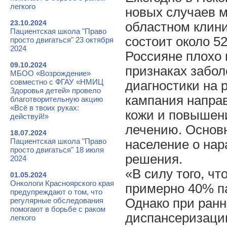
легкого
новых случаев м
23.10.2024
областном клин
Пациентская школа "Право
состоит около 5
просто двигаться" 23 октября
2024
Россияне плохо
09.10.2024
признаках забол
МБОО «Возрождение»
совместно с ФГАУ «НМИЦ
диагностики на
Здоровья детей» провело
кампания напра
благотворительную акцию
«Всё в твоих руках:
кожи и повышен
действуй!»
лечению. Основ
18.07.2024
Пациентская школа "Право
население о нар
просто двигаться" 18 июля
решения.
2024
«В силу того, ч
01.05.2024
Онкологи Красноярского края
примерно 40% па
предупреждают о том, что
регулярные обследования
Однако при ранн
помогают в борьбе с раком
диспансеризаци
легкого