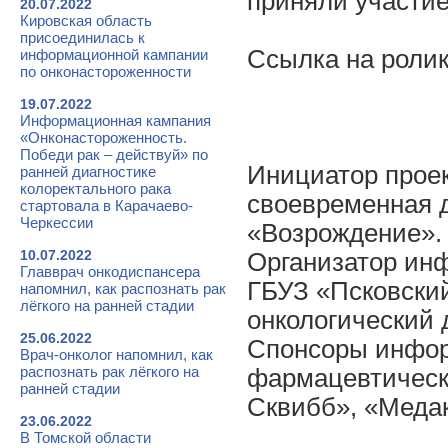
приняли участие
20.07.2022
Кировская область
присоединилась к
Ссылка на ролик:
информационной кампании
по онконастороженности
19.07.2022
Информационная кампания
«Онконастороженность.
Победи рак – действуй» по
Инициатор прое
ранней диагностике
колоректального рака
своевременная д
стартовала в Карачаево-
Черкессии
«Возрождение».
10.07.2022
Организатор ин
Главврач онкодиспансера
ГБУЗ «Псковски
напомнил, как распознать рак
лёгкого на ранней стадии
онкологический 
25.06.2022
Спонсоры инфор
Врач-онколог напомнил, как
распознать рак лёгкого на
фармацевтическ
ранней стадии
Сквибб», «Медак
23.06.2022
В Томской области