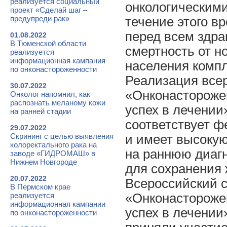
реализуется социальный
онкологическими
проект «Сделай шаг –
предупреди рак»
течение этого в
перед всем здра
01.08.2022
В Тюменской области
смертность от н
реализуется
информационная кампания
населения комп
по онконастороженности
Реализация всер
30.07.2022
«Онконасторожен
Онколог напомнил, как
распознать меланому кожи
успех в лечении
на ранней стадии
соответствует ф
29.07.2022
Скрининг с целью выявления
и имеет высоку
колоректального рака на
на раннюю диагн
заводе «ГИДРОМАШ» в
Нижнем Новгороде
для сохранения 
20.07.2022
Всероссийский 
В Пермском крае
реализуется
«Онконасторожен
информационная кампании
успех в лечении»
по онконастороженности