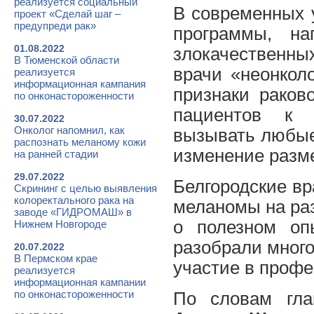
реализуется социальный
В современных 
проект «Сделай шаг –
предупреди рак»
программы, на
01.08.2022
злокачестве
В Тюменской области
врачи «неонкол
реализуется
информационная кампания
признаки раков
по онконастороженности
пациентов к 
30.07.2022
Онколог напомнил, как
вызывать любые
распознать меланому кожи
изменение разме
на ранней стадии
29.07.2022
Белгородские в
Скрининг с целью выявления
колоректального рака на
меланомы на ра
заводе «ГИДРОМАШ» в
о полезном оп
Нижнем Новгороде
разобрали мног
20.07.2022
В Пермском крае
участие в профе
реализуется
информационная кампании
по онконастороженности
По словам глав