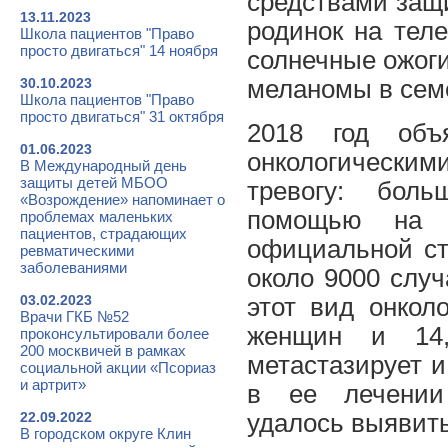
средствами защ
13.11.2023
родинок на тел
Школа пациентов "Право
просто двигаться" 14 ноября
солнечные ожоги
30.10.2023
меланомы в сем
Школа пациентов "Право
просто двигаться" 31 октября
2018 год объ
01.06.2023
онкологически
В Международный день
защиты детей МБОО
тревогу: бол
«Возрождение» напоминает о
помощью на з
проблемах маленьких
пациентов, страдающих
официальной ст
ревматическими
заболеваниями
около 9000 случ
03.02.2023
этот вид онкол
Врачи ГКБ №52
женщин и 14,
проконсультировали более
200 москвичей в рамках
метастазирует и
социальной акции «Псориаз
и артрит»
в ее лечении
22.09.2022
удалось выявить
В городском округе Клин