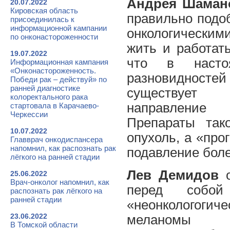
Андрея Шаман
20.07.2022
Кировская область
правильно подо
присоединилась к
информационной кампании
онкологически
по онконастороженности
жить и работат
19.07.2022
что в насто
Информационная кампания
«Онконастороженность.
разновидност
Победи рак – действуй» по
ранней диагностике
существует
колоректального рака
направление 
стартовала в Карачаево-
Черкессии
Препараты так
10.07.2022
опухоль, а «пр
Главврач онкодиспансера
напомнил, как распознать рак
подавление боле
лёгкого на ранней стадии
Лев Демидов
25.06.2022
Врач-онколог напомнил, как
перед собой
распознать рак лёгкого на
ранней стадии
«неонкологоги
23.06.2022
меланомы 
В Томской области