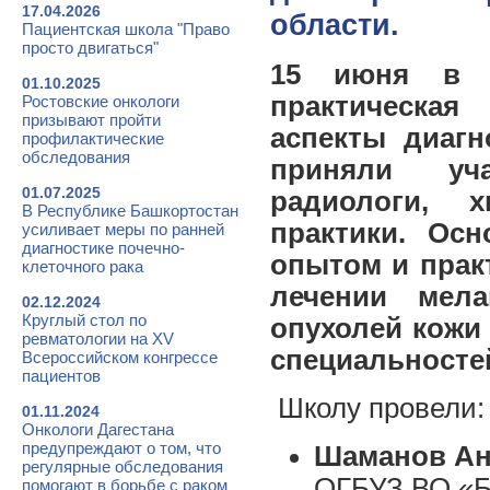
17.04.2026
области.
Пациентская школа "Право
просто двигаться"
15 июня в Б
01.10.2025
практическая
Ростовские онкологи
призывают пройти
аспекты диаг
профилактические
обследования
приняли уча
01.07.2025
радиологи, 
В Республике Башкортостан
практики. Ос
усиливает меры по ранней
диагностике почечно-
опытом и прак
клеточного рака
лечении мела
02.12.2024
Круглый стол по
опухолей кожи
ревматологии на XV
специальносте
Всероссийском конгрессе
пациентов
Школу провели:
01.11.2024
Онкологи Дагестана
предупреждают о том, что
Шаманов Ан
регулярные обследования
ОГБУЗ ВО «Б
помогают в борьбе с раком