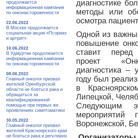
диагностике бо
продолжается
информационная кампания
методы или обо
по онконастороженности
осмотра пациент
22.06.2022
В Москве продолжается
Одной из важны
социальная акция «Псориаз
и артрит»
повышение онко
10.06.2022
ставит перед
В Удмуртии продолжается
информационная кампании
проект «Онко
по онконастороженности
диагностика – 
08.06.2022
году был реализ
Главный онколог призвал
жителей Оренбургской
в Красноярско
области не бояться рака и
обращаться за
Липецкой, Челяб
квалифицированной
Следующим эт
помощью при первых же
проявлениях симптоматики
мероприятий
30.05.2022
Воронежской, Бе
Главный онколог призвал
жителей Красноярского края
Организаторы
не бояться рака и регулярно