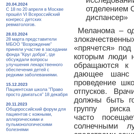
исследовани
20.04.2024
отделением 
С 18 по 20 апреля в Москве
прошёл VI Всероссийский
диспансер»
конгресс детских
ревматологов.
Меланома – од
28.03.2024
злокачествен
28 марта представители
МБОО "Возрождение"
«прячется» под
приняли участие в заседании
фонда "Круг добра", где
которым люди н
обсуждали вопросы
обращаются к 
улучшения лекарственного
обеспечения детей с
дающее шанс 
редкими заболеваниями.
проведение шко
15.12.2023
Пациентская школа "Право
отпусков. Врач
просто двигаться" 18 декабря
должны быть г
20.11.2023
группу риск
Общероссийский форум для
пациентов с кожными,
часто посеща
аллергическими и
пульмонологическими
солнечными л
болезнями