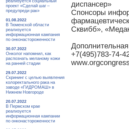
реализуется социальный
диспансер»
проект «Сделай шаг –
предупреди рак»
Спонсоры инфор
фармацевтическ
01.08.2022
В Тюменской области
Сквибб», «Медак
реализуется
информационная кампания
по онконастороженности
Дополнительная
30.07.2022
+7(495)783-74-42
Онколог напомнил, как
распознать меланому кожи
www.orgcongress
на ранней стадии
29.07.2022
Скрининг с целью выявления
колоректального рака на
заводе «ГИДРОМАШ» в
Нижнем Новгороде
20.07.2022
В Пермском крае
реализуется
информационная кампании
по онконастороженности