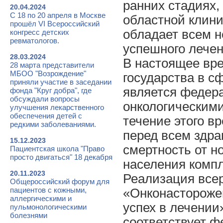
ранних стадиях,
20.04.2024
С 18 по 20 апреля в Москве
областной клини
прошёл VI Всероссийский
обладает всем 
конгресс детских
ревматологов.
успешного лечен
28.03.2024
В настоящее вре
28 марта представители
МБОО "Возрождение"
государства в с
приняли участие в заседании
является федер
фонда "Круг добра", где
обсуждали вопросы
онкологическими
улучшения лекарственного
обеспечения детей с
течение этого в
редкими заболеваниями.
перед всем здра
15.12.2023
смертность от н
Пациентская школа "Право
просто двигаться" 18 декабря
населения комп
20.11.2023
Реализация всер
Общероссийский форум для
пациентов с кожными,
«Онконасторожен
аллергическими и
успех в лечении
пульмонологическими
болезнями
соответствует ф