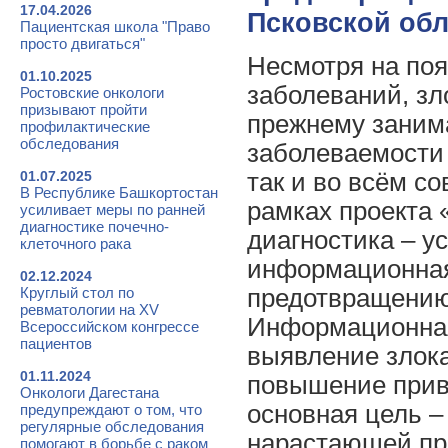
17.04.2026
Псковской обл
Пациентская школа "Право
просто двигаться"
Несмотря на поя
01.10.2025
заболеваний, зл
Ростовские онкологи
призывают пройти
прежнему заним
профилактические
обследования
заболеваемости 
01.07.2025
так и во всём с
В Республике Башкортостан
рамках проекта
усиливает меры по ранней
диагностике почечно-
диагностика – у
клеточного рака
информационная
02.12.2024
Круглый стол по
предотвращению
ревматологии на XV
Информационная
Всероссийском конгрессе
пациентов
выявление злок
01.11.2024
повышение прив
Онкологи Дагестана
основная цель 
предупреждают о том, что
регулярные обследования
нарастающей пр
помогают в борьбе с раком