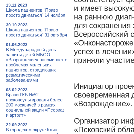
13.11.2023
и имеет высоку
Школа пациентов "Право
просто двигаться" 14 ноября
на раннюю диагн
для сохранения 
30.10.2023
Школа пациентов "Право
Всероссийский 
просто двигаться" 31 октября
«Онконасторожен
01.06.2023
В Международный день
успех в лечении»
защиты детей МБОО
приняли участие
«Возрождение» напоминает о
проблемах маленьких
пациентов, страдающих
ревматическими
заболеваниями
Инициатор прое
03.02.2023
своевременная д
Врачи ГКБ №52
проконсультировали более
«Возрождение».
200 москвичей в рамках
социальной акции «Псориаз
и артрит»
Организатор ин
22.09.2022
«Псковский обла
В городском округе Клин