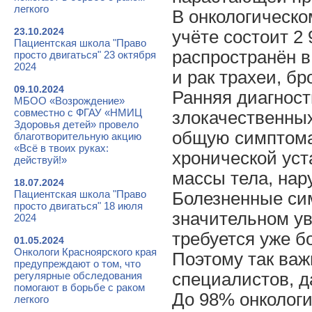
легкого
В онкологическо
23.10.2024
учёте состоит 2
Пациентская школа "Право
распространён в
просто двигаться" 23 октября
2024
и рак трахеи, бр
09.10.2024
Ранняя диагност
МБОО «Возрождение»
совместно с ФГАУ «НМИЦ
злокачественны
Здоровья детей» провело
общую симптома
благотворительную акцию
«Всё в твоих руках:
хронической уст
действуй!»
массы тела, нар
18.07.2024
Пациентская школа "Право
Болезненные си
просто двигаться" 18 июля
значительном ув
2024
требуется уже б
01.05.2024
Онкологи Красноярского края
Поэтому так важ
предупреждают о том, что
регулярные обследования
специалистов, д
помогают в борьбе с раком
До 98% онкологи
легкого