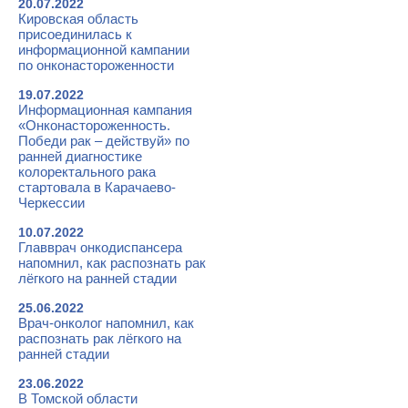
20.07.2022
Кировская область
присоединилась к
информационной кампании
по онконастороженности
19.07.2022
Информационная кампания
«Онконастороженность.
Победи рак – действуй» по
ранней диагностике
колоректального рака
стартовала в Карачаево-
Черкессии
10.07.2022
Главврач онкодиспансера
напомнил, как распознать рак
лёгкого на ранней стадии
25.06.2022
Врач-онколог напомнил, как
распознать рак лёгкого на
ранней стадии
23.06.2022
В Томской области