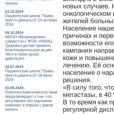
легкого
новых случаев. 
23.10.2024
онкологическом 
Пациентская школа "Право
жителей больны
просто двигаться" 23 октября
2024
Население наше
09.10.2024
причинах и перв
МБОО «Возрождение»
совместно с ФГАУ «НМИЦ
возможности ег
Здоровья детей» провело
кампания напра
благотворительную акцию
«Всё в твоих руках:
кожи и повышен
действуй!»
лечению. Её ос
18.07.2024
Пациентская школа "Право
население о нар
просто двигаться" 18 июля
решения.
2024
«В силу того, чт
01.05.2024
Онкологи Красноярского края
метастазы, в 40
предупреждают о том, что
регулярные обследования
В то время как 
помогают в борьбе с раком
регулярной дис
легкого