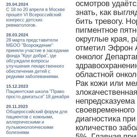
осмотров удаётс
20.04.2024
С 18 по 20 апреля в Москве
знать, как выгл
прошёл VI Всероссийский
бить тревогу. Н
конгресс детских
ревматологов.
пигментное пятн
28.03.2024
округлые края, 
28 марта представители
МБОО "Возрождение"
отметил Эфрон 
приняли участие в заседании
онколог Департа
фонда "Круг добра", где
обсуждали вопросы
здравоохранени
улучшения лекарственного
обеспечения детей с
областной онкол
редкими заболеваниями.
Рак кожи или ме
15.12.2023
злокачественная
Пациентская школа "Право
просто двигаться" 18 декабря
непредсказуема 
20.11.2023
своевременного
Общероссийский форум для
пациентов с кожными,
диагностика при
аллергическими и
количество заб
пульмонологическими
болезнями
5%. Главная при