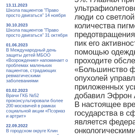
13.11.2023
ультрафиолетово
Школа пациентов "Право
просто двигаться" 14 ноября
люди со светлой
количества пигм
30.10.2023
Школа пациентов "Право
предотвращения 
просто двигаться" 31 октября
пик его активнос
01.06.2023
В Международный день
помощью одежды
защиты детей МБОО
проходите обсле
«Возрождение» напоминает о
проблемах маленьких
«Большинство ф
пациентов, страдающих
ревматическими
опухолей управл
заболеваниями
приложенных уси
03.02.2023
добавил Эфрон 
Врачи ГКБ №52
проконсультировали более
В настоящее вре
200 москвичей в рамках
социальной акции «Псориаз
государства в с
и артрит»
является федер
22.09.2022
онкологическими
В городском округе Клин