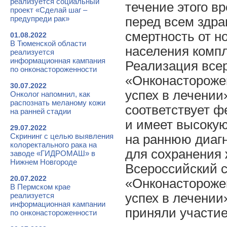
реализуется социальный
течение этого в
проект «Сделай шаг –
предупреди рак»
перед всем здра
смертность от н
01.08.2022
В Тюменской области
населения комп
реализуется
информационная кампания
Реализация всер
по онконастороженности
«Онконасторожен
30.07.2022
успех в лечении
Онколог напомнил, как
распознать меланому кожи
соответствует ф
на ранней стадии
и имеет высоку
29.07.2022
Скрининг с целью выявления
на раннюю диагн
колоректального рака на
для сохранения 
заводе «ГИДРОМАШ» в
Нижнем Новгороде
Всероссийский 
20.07.2022
«Онконасторожен
В Пермском крае
реализуется
успех в лечении»
информационная кампании
приняли участие
по онконастороженности