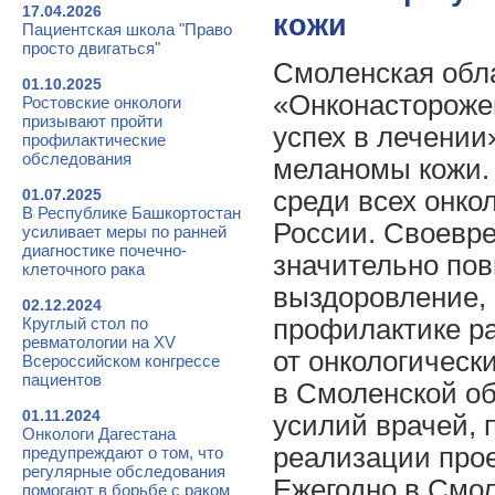
17.04.2026
кожи
Пациентская школа "Право
просто двигаться"
Смоленская обла
01.10.2025
«Онконасторожен
Ростовские онкологи
призывают пройти
успех в лечении
профилактические
обследования
меланомы кожи.
01.07.2025
среди всех онко
В Республике Башкортостан
России. Своевр
усиливает меры по ранней
диагностике почечно-
значительно по
клеточного рака
выздоровление, 
02.12.2024
Круглый стол по
профилактике ра
ревматологии на XV
от онкологическ
Всероссийском конгрессе
пациентов
в Смоленской об
01.11.2024
усилий врачей, 
Онкологи Дагестана
реализации прое
предупреждают о том, что
регулярные обследования
Ежегодно в Смол
помогают в борьбе с раком