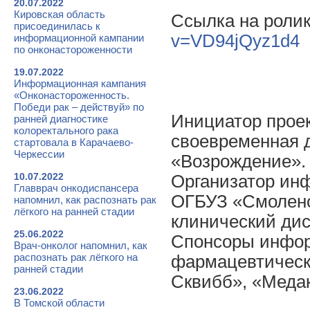
20.07.2022
Кировская область
Ссылка на роли
присоединилась к
v=VD94jQyz1d4
информационной кампании
по онконастороженности
19.07.2022
Информационная кампания
«Онконастороженность.
Победи рак – действуй» по
Инициатор прое
ранней диагностике
колоректального рака
своевременная д
стартовала в Карачаево-
Черкессии
«Возрождение».
10.07.2022
Организатор ин
Главврач онкодиспансера
ОГБУЗ «Смоленс
напомнил, как распознать рак
лёгкого на ранней стадии
клинический дис
25.06.2022
Спонсоры инфор
Врач-онколог напомнил, как
распознать рак лёгкого на
фармацевтическ
ранней стадии
Сквибб», «Медак
23.06.2022
В Томской области